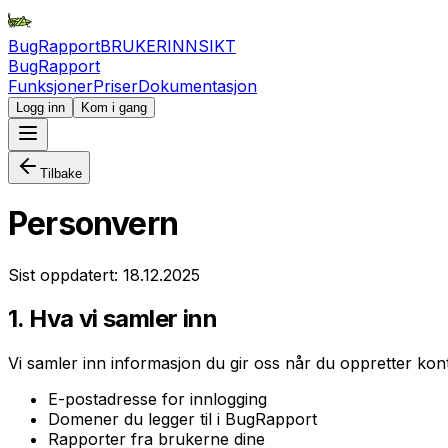
BugRapport
BRUKERINNSIKT
BugRapport
Funksjoner
Priser
Dokumentasjon
Logg inn
Kom i gang
Tilbake
Personvern
Sist oppdatert:
18.12.2025
1. Hva vi samler inn
Vi samler inn informasjon du gir oss når du oppretter kont
E-postadresse for innlogging
Domener du legger til i BugRapport
Rapporter fra brukerne dine