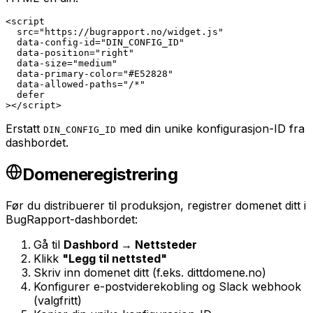
<script

  src="https://bugrapport.no/widget.js"

  data-config-id="DIN_CONFIG_ID"

  data-position="right"

  data-size="medium"

  data-primary-color="#E52828"

  data-allowed-paths="/*"

  defer

></script>
Erstatt
med din unike konfigurasjon-ID fra
DIN_CONFIG_ID
dashbordet.
Domeneregistrering
Før du distribuerer til produksjon, registrer domenet ditt i
BugRapport-dashbordet:
Gå til
Dashbord → Nettsteder
Klikk
"Legg til nettsted"
Skriv inn domenet ditt (f.eks. dittdomene.no)
Konfigurer e-postviderekobling og Slack webhook
(valgfritt)