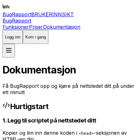
BugRapport
BRUKERINNSIKT
BugRapport
Funksjoner
Priser
Dokumentasjon
Logg inn
Kom i gang
Dokumentasjon
Få BugRapport opp og kjøre på nettstedet ditt på under
ett minutt
Hurtigstart
1. Legg til scriptet på nettstedet ditt
Kopier og lim inn denne koden i
-seksjonen av
<head>
HTML-en din.