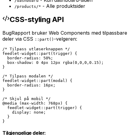
/dashboard
- Alle produktsider
/products/*
CSS-styling API
BugRapport bruker Web Components med tilpassbare
deler via CSS
-velgeren:
::part()
/* Tilpass utløserknappen */

feedlet-widget::part(trigger) {

  border-radius: 50%;

  box-shadow: 0 4px 12px rgba(0,0,0,0.15);

}

/* Tilpass modalen */

feedlet-widget::part(modal) {

  border-radius: 16px;

}

/* Skjul på mobil */

@media (max-width: 768px) {

  feedlet-widget::part(trigger) {

    display: none;

  }

}
Tilgjengelige deler: