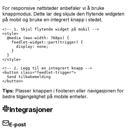
For responsive nettsteder anbefaler vi å bruke
knappmodus. Dette lar deg skjule den flytende widgeten
på mobil og bruke en integrert knapp i stedet.
<!-- 1. Skjul flytende widget på mobil -->

<style>

  @media (max-width: 768px) {

    feedlet-widget::part(trigger) {

      display: none;

    }

  }

</style>

<!-- 2. Legg til en integrert knapp -->

<button class="feedlet-trigger">

  Send tilbakemelding

</button>
Tips:
Plasser knappen i footeren eller navigasjonen for
bedre tilgjengelighet på mobile enheter.
Integrasjoner
E-post