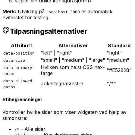
Kopier din unike konfigurasjon-ID
Merk:
Utvikling på
er automatisk
localhost:3000
hvitelistet for testing.
Tilpasningsalternativer
Attributt
Alternativer
Standard
"left" | "right"
"right"
data-position
"small" | "medium" | "large"
"medium"
data-size
Hvilken som helst CSS hex-
data-primary-
"#E52828"
farge
color
data-allowed-
Jokertegnmønstre
"/*"
paths
Stibegrensninger
Kontroller hvilke sider som viser widgeten ved hjelp av
stimønstre:
- Alle sider
/*
- Kun dashboard-siden